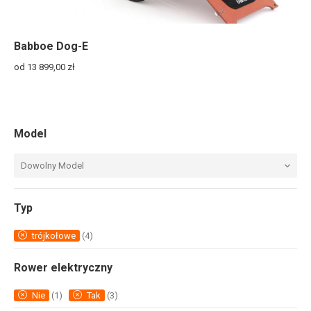
Babboe Dog-E
od 13 899,00
zł
Model
Dowolny Model
Typ
trójkołowe
(4)
Rower elektryczny
Nie
(1)
Tak
(3)