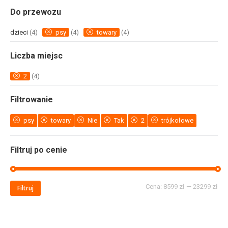
Do przewozu
dzieci
(4)
psy
(4)
towary
(4)
Liczba miejsc
2
(4)
Filtrowanie
psy
towary
Nie
Tak
2
trójkołowe
Filtruj po cenie
Cena:
8599 zł
—
23299 zł
Filtruj