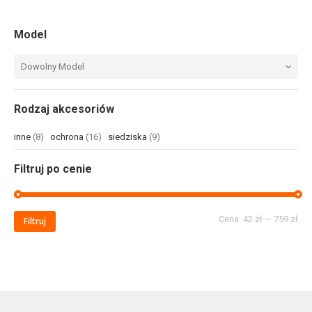
Model
Dowolny Model
Rodzaj akcesoriów
inne
(8)
ochrona
(16)
siedziska
(9)
Filtruj po cenie
Cena:
42 zł
—
759 zł
Filtruj