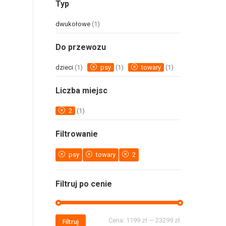
Typ
dwukołowe
(1)
Do przewozu
dzieci
(1)
psy
(1)
towary
(1)
Liczba miejsc
2
(1)
Filtrowanie
psy
towary
2
Filtruj po cenie
Cena:
1199 zł
—
23299 zł
Filtruj