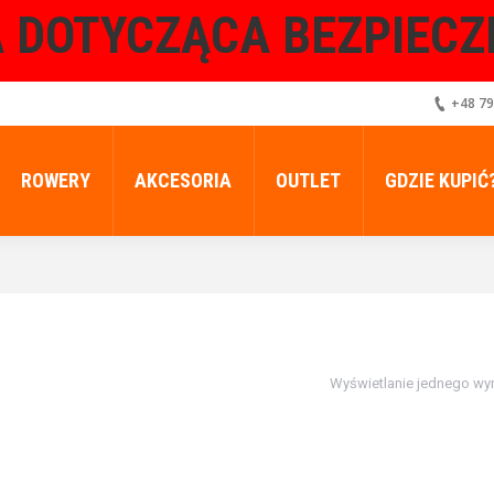
 DOTYCZĄCA BEZPIEC
+48 79
ROWERY
AKCESORIA
OUTLET
GDZIE KUPIĆ
Wyświetlanie jednego wy