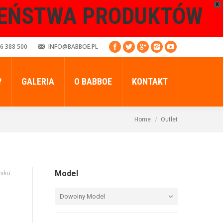
X
ZEŃSTWA PRODUKTÓW
6 388 500
INFO@BABBOE.PL
?
GALERIA
O BABBOE
KONTAKT
Home
Outlet
Model
niku
Dowolny Model