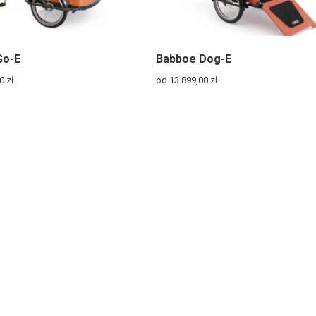
Go-E
Babboe Dog-E
00
zł
od 13 899,00
zł