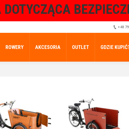
 DOTYCZĄCA BEZPIEC
+48 79
ROWERY
AKCESORIA
OUTLET
GDZIE KUPIĆ