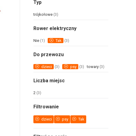
Typ
trójkołowe
(3)
Rower elektryczny
Nie
(1)
Tak
(3)
Do przewozu
dzieci
(3)
psy
(3)
towary
(3)
Liczba miejsc
2
(3)
Filtrowanie
dzieci
psy
Tak