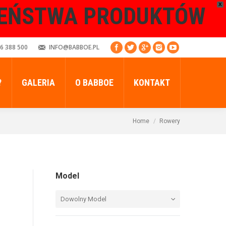
X
ZEŃSTWA PRODUKTÓW
6 388 500
INFO@BABBOE.PL
?
GALERIA
O BABBOE
KONTAKT
Home
Rowery
Model
Dowolny Model