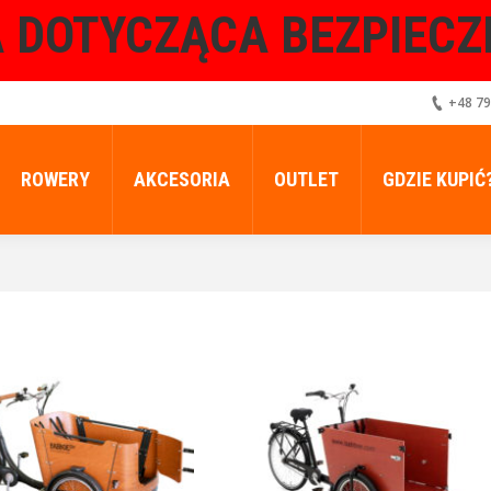
 DOTYCZĄCA BEZPIEC
+48 79
ROWERY
AKCESORIA
OUTLET
GDZIE KUPIĆ