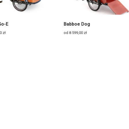
Go-E
Babboe Dog
00
zł
od 8 599,00
zł