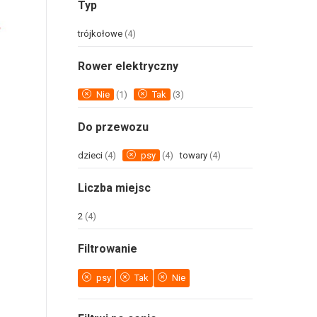
Typ
trójkołowe
(4)
Rower elektryczny
Nie
(1)
Tak
(3)
Do przewozu
dzieci
(4)
psy
(4)
towary
(4)
Liczba miejsc
2
(4)
Filtrowanie
psy
Tak
Nie