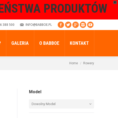
X
ZEŃSTWA PRODUKTÓW
6 388 500
INFO@BABBOE.PL
?
GALERIA
O BABBOE
KONTAKT
Home
Rowery
Model
Dowolny Model