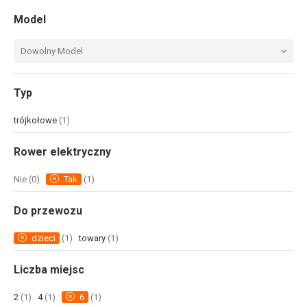
Model
Dowolny Model
Typ
trójkołowe
(1)
Rower elektryczny
Nie
(0)
Tak
(1)
Do przewozu
dzieci
(1)
towary
(1)
Liczba miejsc
2
(1)
4
(1)
6
(1)