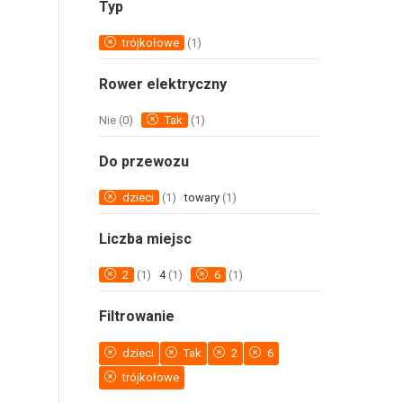
Typ
trójkołowe
(1)
Rower elektryczny
Nie
(0)
Tak
(1)
Do przewozu
dzieci
(1)
towary
(1)
Liczba miejsc
2
(1)
4
(1)
6
(1)
Filtrowanie
dzieci
Tak
2
6
trójkołowe