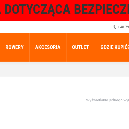
 DOTYCZĄCA BEZPIEC
+48 79
ROWERY
AKCESORIA
OUTLET
GDZIE KUPIĆ
Wyświetlanie jednego wy