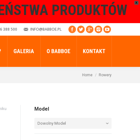
X
ZEŃSTWA PRODUKTÓW
6 388 500
INFO@BABBOE.PL
?
GALERIA
O BABBOE
KONTAKT
Home
Rowery
Model
niku
Dowolny Model