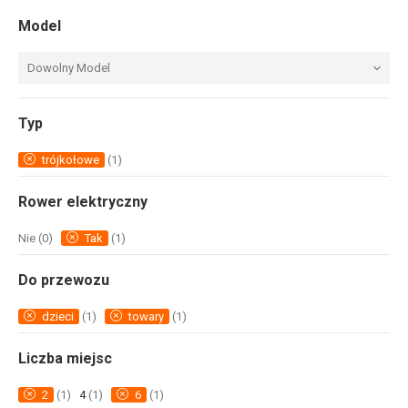
Model
Dowolny Model
Typ
trójkołowe
(1)
Rower elektryczny
Nie
(0)
Tak
(1)
Do przewozu
dzieci
(1)
towary
(1)
Liczba miejsc
2
(1)
4
(1)
6
(1)