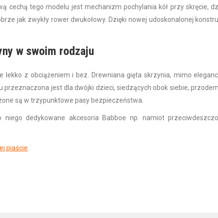
ą cechą tego modelu jest mechanizm pochylania kół przy skręcie, dz
obrze jak zwykły rower dwukołowy. Dzięki nowej udoskonalonej konstru
yny w swoim rodzaju
 lekko z obciążeniem i bez. Drewniana gięta skrzynia, mimo eleganc
dku przeznaczona jest dla dwójki dzieci, siedzących obok siebie, przode
ażone są w trzypunktowe pasy bezpieczeństwa.
do niego dedykowane akcesoria Babboe np. namiot przeciwdeszczo
ej piaście
.