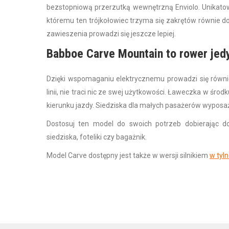
bezstopniową przerzutką wewnętrzną Enviolo. Unikatow
któremu ten trójkołowiec trzyma się zakrętów równie d
zawieszenia prowadzi się jeszcze lepiej.
Babboe Carve Mountain to rower jed
Dzięki wspomaganiu elektrycznemu prowadzi się równie
linii, nie traci nic ze swej użytkowości. Ławeczka w śro
kierunku jazdy. Siedziska dla małych pasażerów wypos
Dostosuj ten model do swoich potrzeb dobierając 
siedziska, foteliki czy bagażnik.
Model Carve dostępny jest także w wersji silnikiem
w tyln