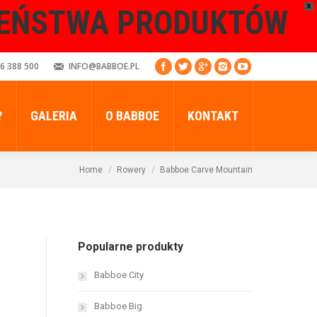
X
ZEŃSTWA PRODUKTÓW
6 388 500
INFO@BABBOE.PL
?
GALERIA
O BABBOE
KONTAKT
Home
Rowery
Babboe Carve Mountain
Popularne produkty
Babboe City
h
Babboe Big