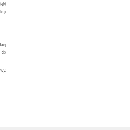
ięki
kcji
kiej
m do
wy,