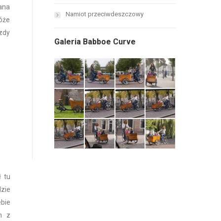
ana
Namiot przeciwdeszczowy
óże
azdy
Galeria Babboe Curve
 tu
dzie
ebie
n z