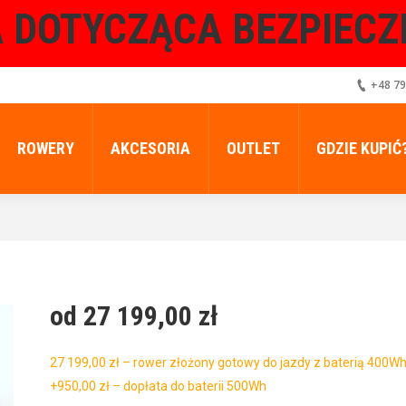
 DOTYCZĄCA BEZPIEC
+48 79
ROWERY
AKCESORIA
OUTLET
GDZIE KUPIĆ
od 27 199,00
zł
27 199,00 zł – rower złożony gotowy do jazdy z baterią 400W
+950,00 zł – dopłata do baterii 500Wh