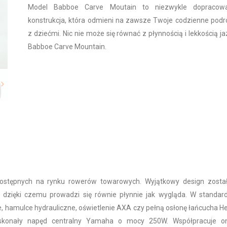
Model Babboe Carve Moutain to niezwykle dopracow
konstrukcja, która odmieni na zawsze Twoje codzienne podr
z dziećmi. Nic nie może się równać z płynnością i lekkością j
Babboe Carve Mountain.
ostępnych na rynku rowerów towarowych. Wyjątkowy design został
 dzięki czemu prowadzi się równie płynnie jak wygląda. W standar
, hamulce hydrauliczne, oświetlenie AXA czy pełną osłonę łańcucha H
oskonały napęd centralny Yamaha o mocy 250W. Współpracuje o