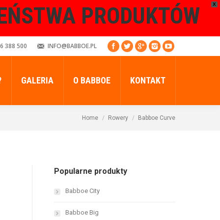
X
ZEŃSTWA PRODUKTÓW
6 388 500
INFO@BABBOE.PL
?
GALERIA
O BABBOE
KONTAKT
Home
Rowery
Babboe Curve
Popularne produkty
Babboe City
Babboe Big