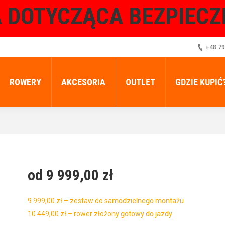
 DOTYCZĄCA BEZPIEC
+48 79
ROWERY
AKCESORIA
OUTLET
GDZIE KUPIĆ
od 9 999,00
zł
9 999,00 zł – zestaw do samodzielnego montażu
10 449,00 zł – rower złożony gotowy do jazdy