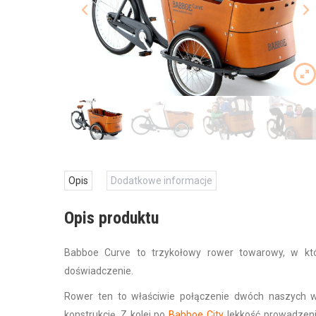
Opis
Dodatkowe informacje
Opis produktu
Babboe Curve to trzykołowy rower towarowy, w które
doświadczenie.
Rower ten to właściwie połączenie dwóch naszych 
konstrukcję. Z kolei po
Babboe City
lekkość prowadzenia