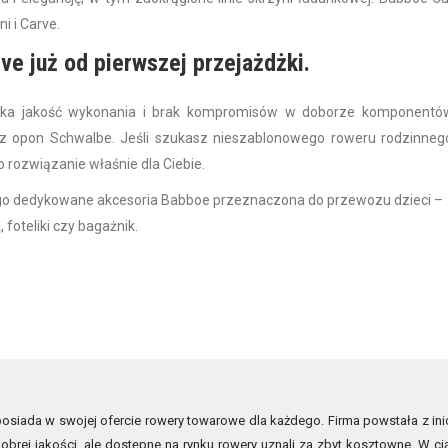
i i Carve.
e już od pierwszej przejażdżki.
soka jakość wykonania i brak kompromisów w doborze komponentó
z opon Schwalbe. Jeśli szukasz nieszablonowego roweru rodzinneg
o rozwiązanie właśnie dla Ciebie.
iego dedykowane akcesoria Babboe przeznaczona do przewozu dzieci –
foteliki czy bagażnik.
siada w swojej ofercie rowery towarowe dla każdego. Firma powstała z inic
obrej jakości, ale dostępne na rynku rowery uznali za zbyt kosztowne. W ci