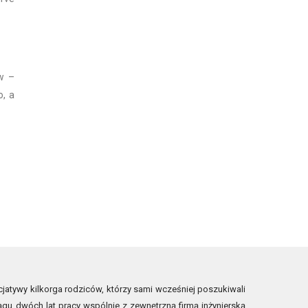
w –
o, a
jatywy kilkorga rodziców, którzy sami wcześniej poszukiwali
ągu dwóch lat pracy wspólnie z zewnętrzną firmą inżynierską