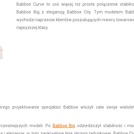
Babboe Curve to coś więcej niż proste połączenie stabilno
Babboe Big z elegancją Babboe City. Tym modelem Bab
wychodzi naprzeciw klientów poszukujących roweru towarow
najwyższej klasy.
go projektowanie specjaliści Babboe włożyli całe swoje wielole
wcześniejszych modeli. Po
Babboe Big
odziedziczył stabilność i m
 i elegancję, w tym zaokrąglone linie skrzyni ładunkowej. Babboe C