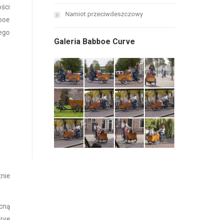
ści
Namiot przeciwdeszczowy
boe
ego
Galeria Babboe Curve
tnie
ocną
urve