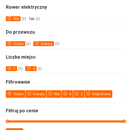
Rower elektryczny
Nie
(3)
Tak
(3)
Do przewozu
dzieci
(3)
towary
(3)
Liczba miejsc
2
(3)
4
(3)
Filtrowanie
dzieci
towary
Nie
4
2
trójkołowe
Filtruj po cenie