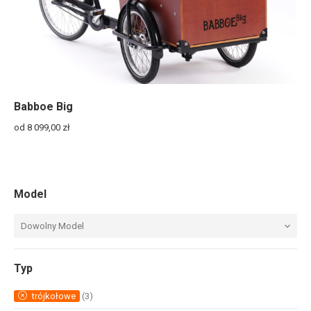
Babboe Big
od 8 099,00
zł
Model
Dowolny Model
Typ
trójkołowe
(3)