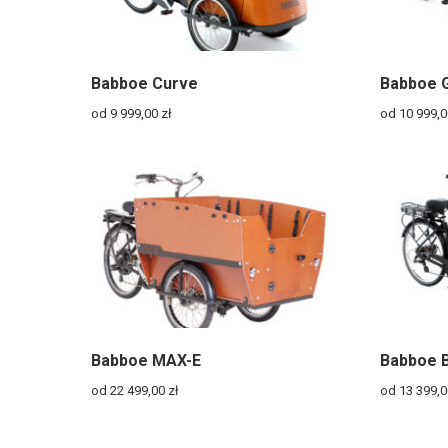
Babboe Curve
Babboe 
od 9 999,00
zł
od 10 999,
Babboe MAX-E
Babboe B
od 22 499,00
zł
od 13 399,