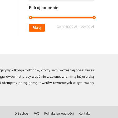
Filtruj po cenie
Cena:
8099 zł
—
22499 zł
Filtruj
jatywy kilkorga rodziców, którzy sami wcześniej poszukiwali
ągu dwóch lat pracy wspólnie z zewnętrzną firmą inżynierską
ziś oferujemy pełną gamę rowerów towarowych w tym rowery
O Babboe
FAQ
Polityka prywatności
Kontakt