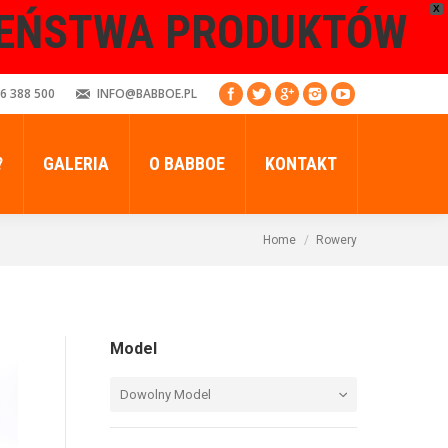
X
ZEŃSTWA PRODUKTÓW
6 388 500
INFO@BABBOE.PL
?
GALERIA
O BABBOE
KONTAKT
Home
Rowery
Model
Dowolny Model