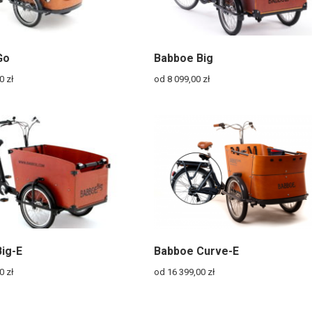
Go
Babboe Big
00
zł
od 8 099,00
zł
ig-E
Babboe Curve-E
00
zł
od 16 399,00
zł