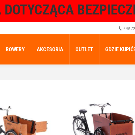
 DOTYCZĄCA BEZPIEC
+48 79
ROWERY
AKCESORIA
OUTLET
GDZIE KUPIĆ