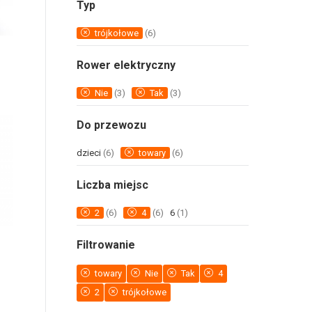
Typ
trójkołowe
(6)
Rower elektryczny
Nie
(3)
Tak
(3)
Do przewozu
dzieci
(6)
towary
(6)
Liczba miejsc
2
(6)
4
(6)
6
(1)
Filtrowanie
towary
Nie
Tak
4
2
trójkołowe