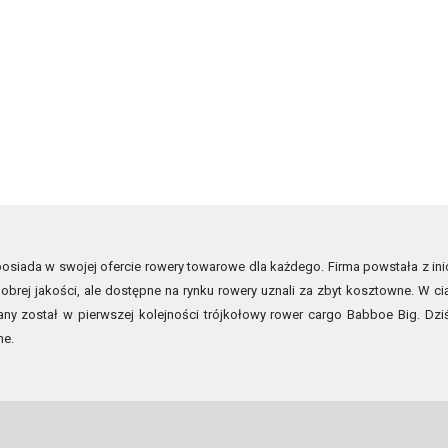
siada w swojej ofercie rowery towarowe dla każdego. Firma powstała z inic
obrej jakości, ale dostępne na rynku rowery uznali za zbyt kosztowne. W ci
ny został w pierwszej kolejności trójkołowy rower cargo Babboe Big. D
ne.