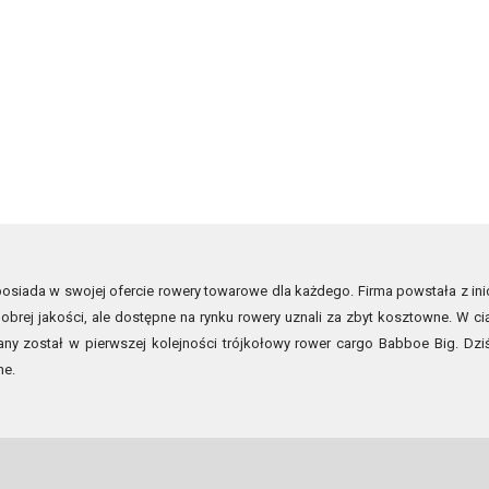
siada w swojej ofercie rowery towarowe dla każdego. Firma powstała z inic
obrej jakości, ale dostępne na rynku rowery uznali za zbyt kosztowne. W ci
ny został w pierwszej kolejności trójkołowy rower cargo Babboe Big. D
ne.