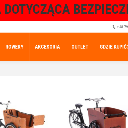
 DOTYCZĄCA BEZPIEC
+48 79
ROWERY
AKCESORIA
OUTLET
GDZIE KUPIĆ