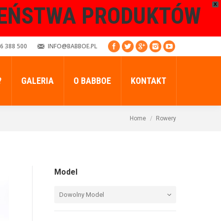
X
ZEŃSTWA PRODUKTÓW
6 388 500
INFO@BABBOE.PL
?
GALERIA
O BABBOE
KONTAKT
Home
Rowery
Model
Dowolny Model