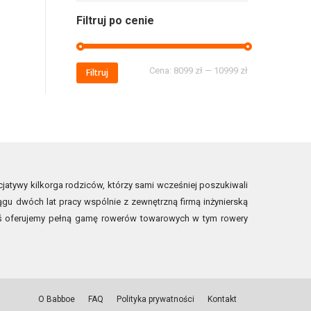
Filtruj po cenie
Cena:
8099 zł
—
10999 zł
Filtruj
jatywy kilkorga rodziców, którzy sami wcześniej poszukiwali
ągu dwóch lat pracy wspólnie z zewnętrzną firmą inżynierską
ziś oferujemy pełną gamę rowerów towarowych w tym rowery
O Babboe
FAQ
Polityka prywatności
Kontakt