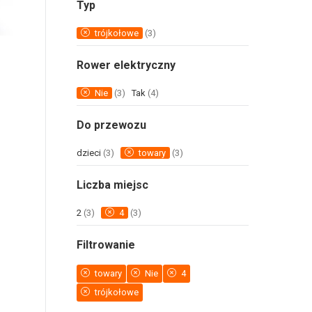
Typ
trójkołowe
(3)
Rower elektryczny
Nie
(3)
Tak
(4)
Do przewozu
dzieci
(3)
towary
(3)
Liczba miejsc
2
(3)
4
(3)
Filtrowanie
towary
Nie
4
trójkołowe