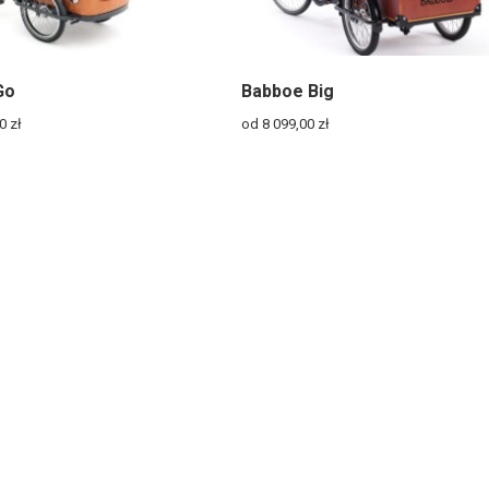
Go
Babboe Big
00
zł
od 8 099,00
zł