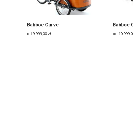
Babboe Curve
Babboe 
od 9 999,00
zł
od 10 999,