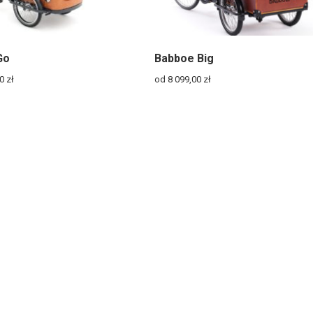
Go
Babboe Big
00
zł
od 8 099,00
zł