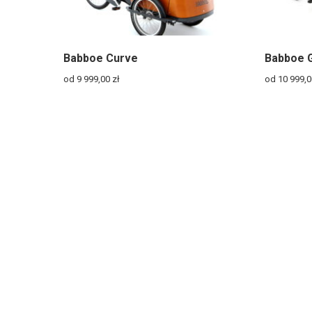
Babboe Curve
Babboe 
od 9 999,00
zł
od 10 999,