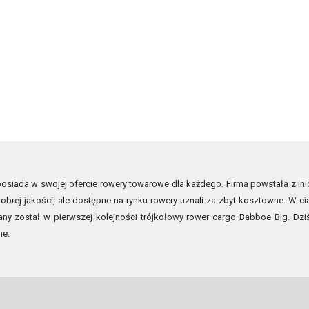
siada w swojej ofercie rowery towarowe dla każdego. Firma powstała z inic
obrej jakości, ale dostępne na rynku rowery uznali za zbyt kosztowne. W ci
ny został w pierwszej kolejności trójkołowy rower cargo Babboe Big. D
ne.