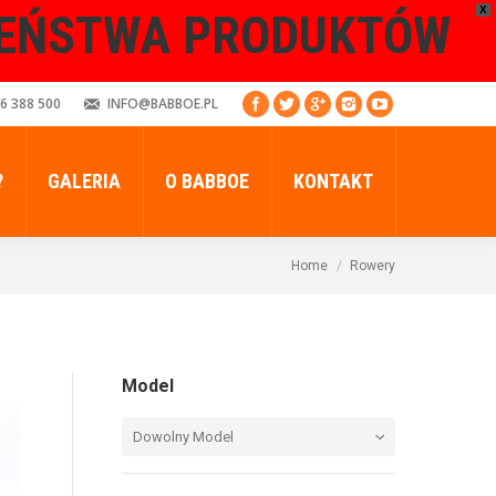
X
ZEŃSTWA PRODUKTÓW
6 388 500
INFO@BABBOE.PL
?
GALERIA
O BABBOE
KONTAKT
Home
Rowery
Model
Dowolny Model