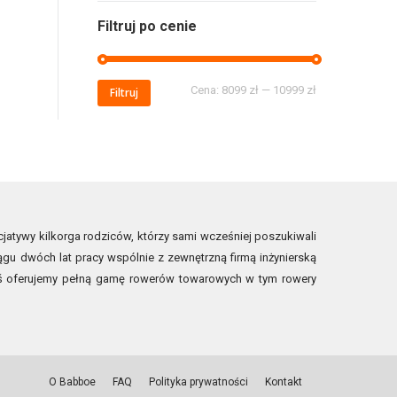
Filtruj po cenie
Cena:
8099 zł
—
10999 zł
Filtruj
jatywy kilkorga rodziców, którzy sami wcześniej poszukiwali
ągu dwóch lat pracy wspólnie z zewnętrzną firmą inżynierską
ziś oferujemy pełną gamę rowerów towarowych w tym rowery
O Babboe
FAQ
Polityka prywatności
Kontakt