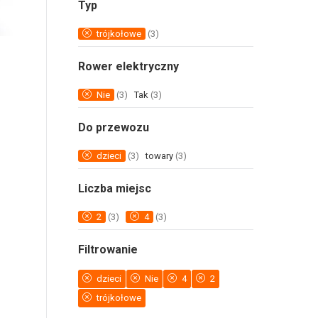
Typ
trójkołowe
(3)
Rower elektryczny
Nie
(3)
Tak
(3)
Do przewozu
dzieci
(3)
towary
(3)
Liczba miejsc
2
(3)
4
(3)
Filtrowanie
dzieci
Nie
4
2
trójkołowe