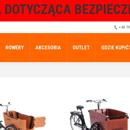
 DOTYCZĄCA BEZPIEC
+48 79
ROWERY
AKCESORIA
OUTLET
GDZIE KUPIĆ