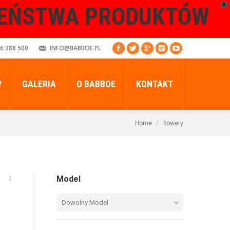
X
ZEŃSTWA PRODUKTÓW
6 388 500
INFO@BABBOE.PL
?
GALERIA
O BABBOE
KONTAKT
Home
Rowery
Model
z 15
Dowolny Model