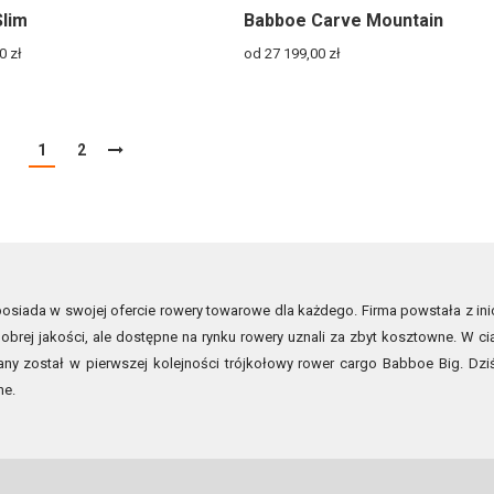
lim
Babboe Carve Mountain
00
zł
od 27 199,00
zł
1
2
siada w swojej ofercie rowery towarowe dla każdego. Firma powstała z inic
obrej jakości, ale dostępne na rynku rowery uznali za zbyt kosztowne. W ci
ny został w pierwszej kolejności trójkołowy rower cargo Babboe Big. D
ne.