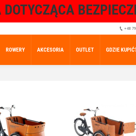
 DOTYCZĄCA BEZPIEC
+48 79
ROWERY
AKCESORIA
OUTLET
GDZIE KUPIĆ
Wyświetlanie 1–12 