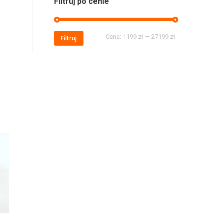
Filtruj po cenie
Cena:
1199 zł
—
27199 zł
Filtruj