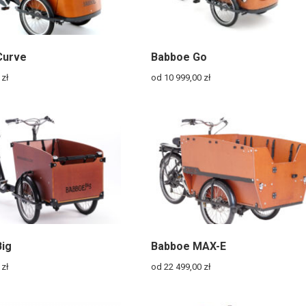
Curve
Babboe Go
0
zł
od 10 999,00
zł
ig
Babboe MAX-E
0
zł
od 22 499,00
zł