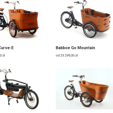
Curve-E
Babboe Go Mountain
00
zł
od 23 299,00
zł