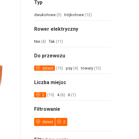
Typ
dwukołowe
(3)
trójkołowe
(12)
Rower elektryczny
Nie
(4)
Tak
(11)
Do przewozu
dzieci
(15)
psy
(4)
towary
(12)
Liczba miejsc
2
(15)
4
(6)
6
(1)
Filtrowanie
dzieci
2