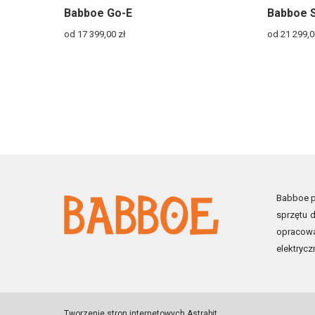
Babboe Go-E
Babboe S
od 17 399,00
zł
od 21 299,
Babboe po
sprzętu d
opracowa
elektrycz
Tworzenie stron internetowych
Astrabit