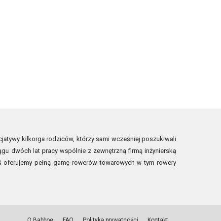
jatywy kilkorga rodziców, którzy sami wcześniej poszukiwali
ągu dwóch lat pracy wspólnie z zewnętrzną firmą inżynierską
ziś oferujemy pełną gamę rowerów towarowych w tym rowery
O Babboe
FAQ
Polityka prywatności
Kontakt